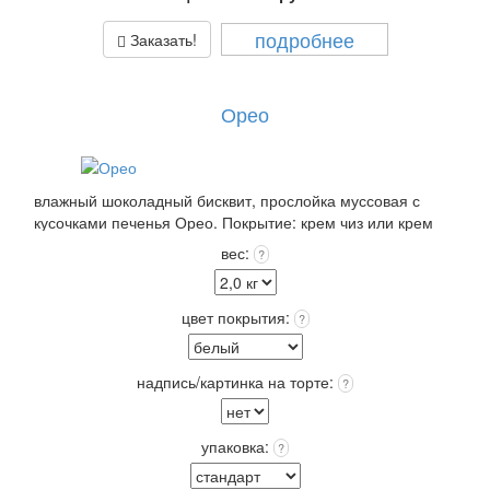
подробнее
Заказать!
Орео
влажный шоколадный бисквит, прослойка муссовая с
кусочками печенья Орео. Покрытие: крем чиз или крем
пломбир выбранного цвета +12 цветов Покрытия входит в
вес:
?
стоимость!
Выберите: сделать Надпись на торте, это придаст торту
оригинальность и порадует Получателя!
цвет покрытия:
?
Упаковка: Стандарт (белая) входит в стоимость.
Срок хранения: 72 часа (3 суток) при t 4+(-)2
Вес: от 2,0 кг.
надпись/картинка на торте:
?
упаковка:
?