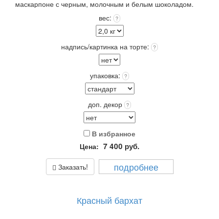
маскарпоне с черным, молочным и белым шоколадом.
Покрытие: крем чиз или крем пломбир выбранного цвета
вес:
?
+12 цветов Покрытия входит в стоимость!
Выберите: сделать Надпись на торте, это придаст торту
оригинальность и порадует Получателя!
надпись/картинка на торте:
?
Упаковка: Стандарт (белая) входит в стоимость.
Срок хранения: 72 часа (3 суток) при t 4+(-)2
Вес: от 2,0 кг.
упаковка:
?
доп. декор
?
В избранное
7 400
руб.
Цена:
подробнее
Заказать!
Красный бархат