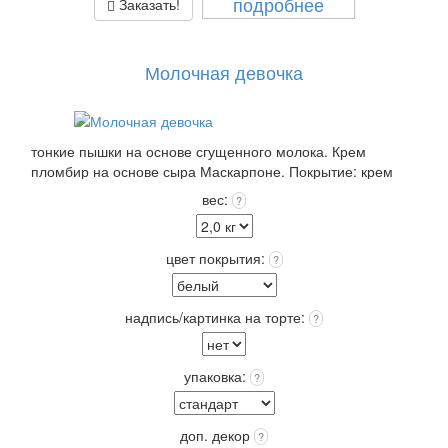
подробнее
Заказать!
Молочная девочка
тонкие пышки на основе сгущенного молока. Крем
пломбир на основе сыра Маскарпоне. Покрытие: крем
чиз или крем пломбир выбранного цвета +12 цветов
вес:
?
Покрытия входит в стоимость!
Выберите: сделать Надпись на торте, это придаст торту
оригинальность и порадует Получателя!
цвет покрытия:
?
Упаковка: Стандарт (белая) входит в стоимость.
Срок хранения: 72 часа (3 суток) при t 4+(-)2
Вес: от 2,0 кг.
надпись/картинка на торте:
?
упаковка:
?
доп. декор
?