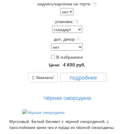
надпись/картинка на торте:
?
упаковка:
?
доп. декор
?
В избранное
4 650
руб.
Цена:
подробнее
Заказать!
Чёрная смородина
Муссовый. Белый бисквит с чёрной смородиной, с
прослойками крем чиз и курда из чёрной смородины.
Покрытие: крем чиз или крем пломбир выбранного цвета