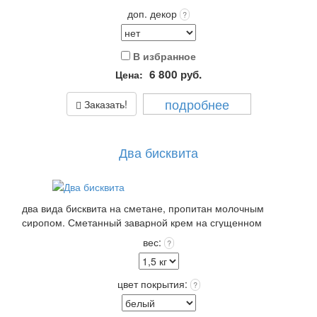
доп. декор
?
В избранное
6 800
руб.
Цена:
подробнее
Заказать!
Два бисквита
два вида бисквита на сметане, пропитан молочным
сиропом. Сметанный заварной крем на сгущенном
молоке и натуральные сливки. Покрытие: крем чиз или
вес:
?
крем пломбир выбранного цвета +входит в стоимость!
Упаковка: Стандарт (белая) входит в стоимость.
Срок хранения: 72 часа (3 суток) при t 4+(-)2
цвет покрытия:
?
Вес: от 2,0 кг.