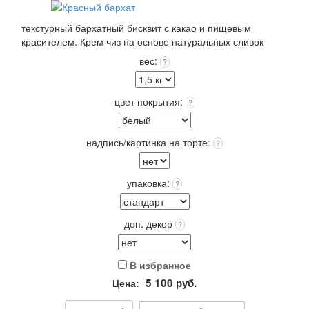
текстурный бархатный бисквит с какао и пищевым
красителем. Крем чиз на основе натуральных сливок
(33%) и творожного сыра. Покрытие: крем чиз или крем
вес:
?
пломбир выбранного цвета +12 цветов Покрытия входит в
стоимость!
Выберите: сделать Надпись на торте, это придаст торту
цвет покрытия:
?
оригинальность и порадует Получателя!
Упаковка: Стандарт (белая) входит в стоимость.
Срок хранения: 72 часа (3 суток) при t 4+(-)2
надпись/картинка на торте:
?
Вес: от 2,0 кг.
упаковка:
?
доп. декор
?
В избранное
5 100
руб.
Цена: