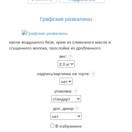
Графские развалины
капли воздушного безе, крем из сливочного масла и
сгущенного молока, прослойка из дробленного
обжаренного грецкого ореха. Покрытие сверху Без
вес:
?
декора!
Выберите: сделать Надпись на торте, это придаст торту
оригинальность и порадует Получателя!
надпись/картинка на торте:
?
Упаковка: Стандарт (белая) входит в стоимость.
Срок хранения: 72 часа (3 суток) при t 4+(-)2
Вес: от 2,0 кг.
упаковка:
?
доп. декор
?
В избранное