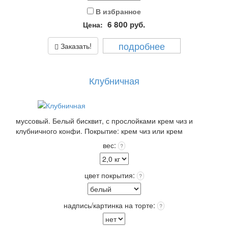
В избранное
6 800
руб.
Цена:
подробнее
Заказать!
Клубничная
муссовый. Белый бисквит, с прослойками крем чиз и
клубничного конфи. Покрытие: крем чиз или крем
пломбир выбранного цвета +12 цветов Покрытия входит в
вес:
?
стоимость!
Выберите: сделать Надпись на торте, это придаст торту
оригинальность и порадует Получателя!
цвет покрытия:
?
Упаковка: Стандарт (белая) входит в стоимость
Срок хранения: 72 часа (3 суток) при t 4+(-)2
Вес: от 2,0 кг.
надпись/картинка на торте:
?