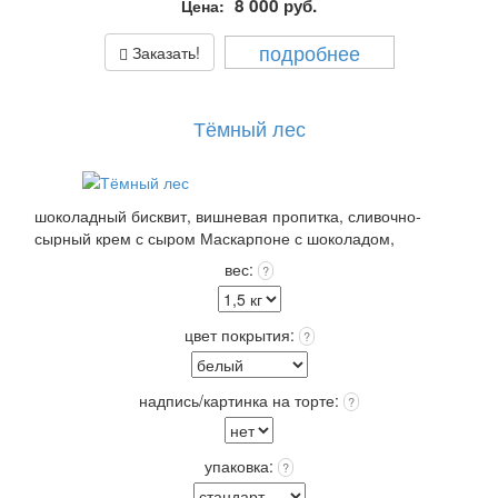
8 000
руб.
Цена:
подробнее
Заказать!
Тёмный лес
шоколадный бисквит, вишневая пропитка, сливочно-
сырный крем с сыром Маскарпоне с шоколадом,
вишневый мармелад. Покрытие: крем чиз или крем
вес:
?
пломбир выбранного цвета +входит в стоимость!
Упаковка: Стандарт (белая) входит в стоимость. Срок
хранения: 72 часа (3 суток) при t 4+(-)2 Вес: от 2,0 кг.
цвет покрытия:
?
надпись/картинка на торте:
?
упаковка:
?