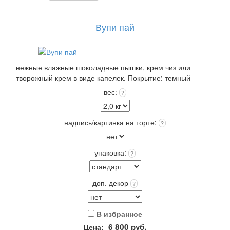
Вупи пай
нежные влажные шоколадные пышки, крем чиз или
творожный крем в виде капелек. Покрытие: темный
шокола или крем чиз или крем пломбир белый +входит в
вес:
?
стоимость!
Упаковка: Стандарт (белая) входит в стоимость.
Срок хранения: 72 часа (3 суток) при t 4+(-)2
надпись/картинка на торте:
?
Вес: от 2,0 кг.
упаковка:
?
доп. декор
?
В избранное
6 800
руб.
Цена: