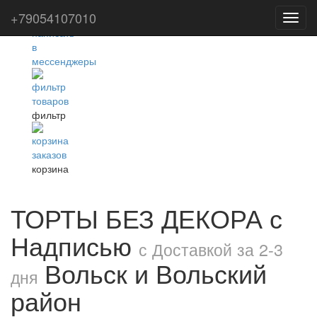
+79054107010
Toggl
navig
фильтр
корзина
ТОРТЫ БЕЗ ДЕКОРА с
Надписью
с Доставкой за 2-3
Вольск и Вольский
дня
район