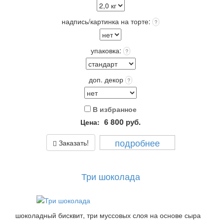
оригинальность и порадует Получателя!
Упаковка: Стандарт (белая) входит в стоимость.
надпись/картинка на торте:
?
Срок хранения: 72 часа (3 суток) при t 4+(-)2
Вес: от 2,0 кг.
упаковка:
?
доп. декор
?
В избранное
6 800
руб.
Цена:
подробнее
Заказать!
Три шоколада
шоколадный бисквит, три муссовых слоя на основе сыра