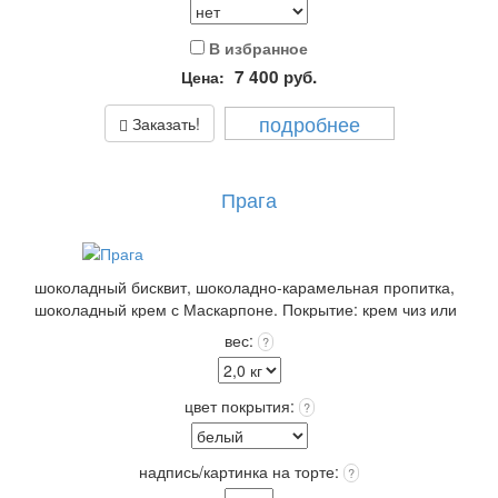
В избранное
7 400
руб.
Цена:
подробнее
Заказать!
Прага
шоколадный бисквит, шоколадно-карамельная пропитка,
шоколадный крем с Маскарпоне. Покрытие: крем чиз или
крем пломбир выбранного цвета +12 цветов Покрытия
вес:
?
входит в стоимость!
Выберите: сделать Надпись на торте, это придаст торту
оригинальность и порадует Получателя!
цвет покрытия:
?
Упаковка: Стандарт (белая) входит в стоимость.
Срок хранения: 72 часа (3 суток) при t 4+(-)2
Вес: от 2,0 кг.
надпись/картинка на торте:
?