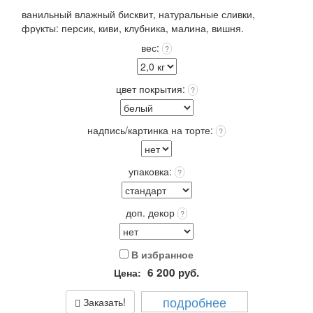
ванильный влажный бисквит, натуральные сливки,
фрукты: персик, киви, клубника, малина, вишня.
Покрытие: крем чиз или крем пломбир выбранного цвета
вес:
?
+входит в стоимость!
Упаковка: Стандарт (белая) входит в стоимость.
Срок хранения: 72 часа (3 суток) при t 4+(-)2
цвет покрытия:
?
Вес: от 2,0 кг.
надпись/картинка на торте:
?
упаковка:
?
доп. декор
?
В избранное
6 200
руб.
Цена:
подробнее
Заказать!