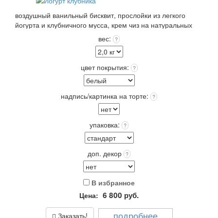
воздушный ванильный бисквит, прослойки из легкого
йогурта и клубничного мусса, крем чиз на натуральных
сливках. Покрытие: крем чиз или крем пломбир
вес:
?
выбранного цвета +12 цветов Покрытия входит в
стоимость!
Выберите: сделать Надпись на торте, это придаст торту
цвет покрытия:
?
оригинальность и порадует Получателя!
Упаковка: Стандарт (белая) входит в стоимость.
Срок хранения: 72 часа (3 суток) при t 4+(-)2
надпись/картинка на торте:
?
Вес: от 2,0 кг.
упаковка:
?
доп. декор
?
В избранное
6 800
руб.
Цена:
подробнее
Заказать!