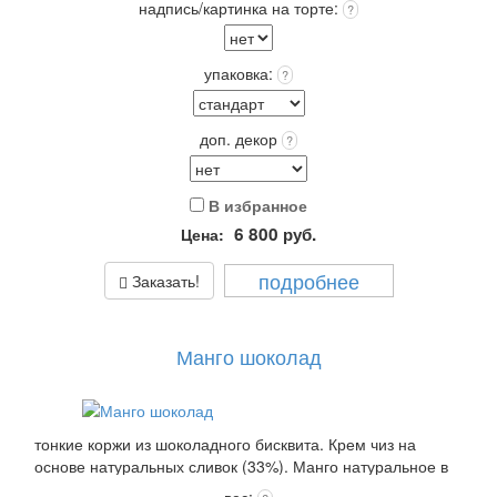
оригинальность и порадует Получателя!
надпись/картинка на торте:
?
Упаковка: Стандарт (белая) входит в стоимость.
Срок хранения: 72 часа (3 суток) при t 4+(-)2
Вес: от 2,0 кг.
упаковка:
?
доп. декор
?
В избранное
6 800
руб.
Цена:
подробнее
Заказать!
Манго шоколад
тонкие коржи из шоколадного бисквита. Крем чиз на
основе натуральных сливок (33%). Манго натуральное в
виде кремю. Покрытие: крем чиз или крем пломбир