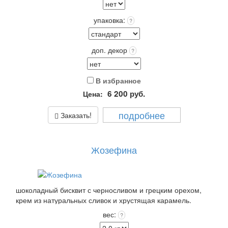
упаковка:
?
доп. декор
?
В избранное
6 200
руб.
Цена:
подробнее
Заказать!
Жозефина
шоколадный бисквит с черносливом и грецким орехом,
крем из натуральных сливок и хрустящая карамель.
Покрытие: крем чиз или крем пломбир выбранного цвета
вес:
?
+12 цветов Покрытия входит в стоимость!