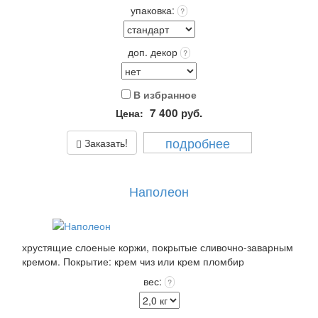
упаковка:
?
доп. декор
?
В избранное
7 400
руб.
Цена:
подробнее
Заказать!
Наполеон
хрустящие слоеные коржи, покрытые сливочно-заварным
кремом. Покрытие: крем чиз или крем пломбир
выбранного цвета +12 цветов Покрытия входит в
вес:
?
стоимость!
Выберите: сделать Надпись на торте, это придаст торту