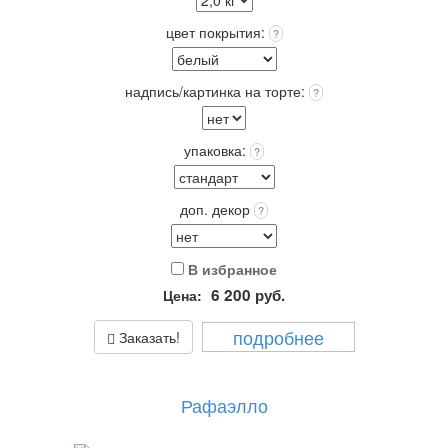
Выберите: сделать Надпись на торте, это придаст торту
оригинальность и порадует Получателя!
цвет покрытия:
?
Упаковка: Стандарт (белая) входит в стоимость.
Срок хранения: 72 часа (3 суток) при t 4+(-)2
Вес: от 2,0 кг.
надпись/картинка на торте:
?
упаковка:
?
доп. декор
?
В избранное
6 200
руб.
Цена:
подробнее
Заказать!
Рафаэлло