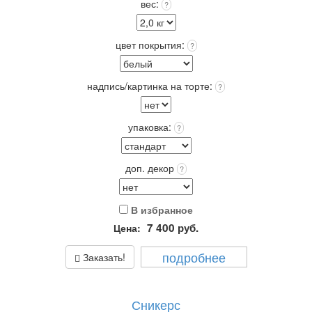
вес:
?
+входит в стоимость!
Упаковка: Стандарт (белая) входит в стоимость.
Срок хранения: 72 часа (3 суток) при t 4+(-)2
цвет покрытия:
?
Вес: от 2,0 кг.
надпись/картинка на торте:
?
упаковка:
?
доп. декор
?
В избранное
7 400
руб.
Цена:
подробнее
Заказать!
Сникерс