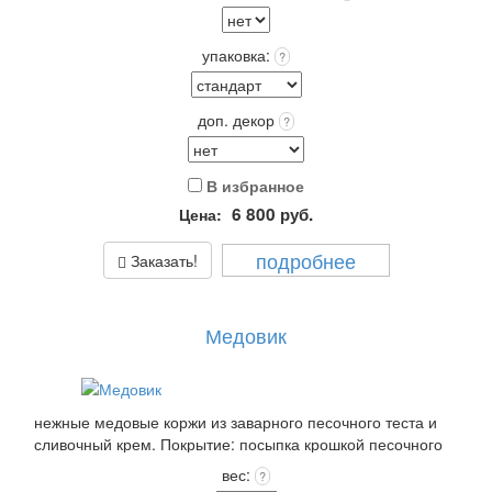
упаковка:
?
доп. декор
?
В избранное
6 800
руб.
Цена:
подробнее
Заказать!
Медовик
нежные медовые коржи из заварного песочного теста и
сливочный крем. Покрытие: посыпка крошкой песочного
теста +входит в стоимость!
вес:
?
Выберите: сделать Надпись на торте, это придаст торту