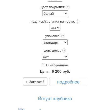
стоимость!
Выберите: сделать Надпись на торте, это придаст торту
цвет покрытия:
?
оригинальность и порадует Получателя!
Упаковка: Стандарт (белая) входит в стоимость.
Срок хранения: 72 часа (3 суток) при t 4+(-)2
надпись/картинка на торте:
?
Вес: от 2,0 кг.
упаковка:
?
доп. декор
?
В избранное
6 200
руб.
Цена:
подробнее
Заказать!
Йогурт клубника