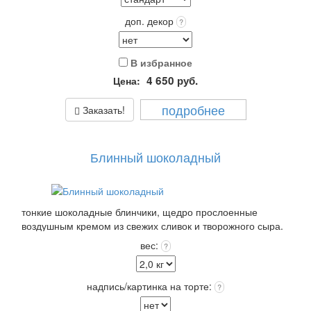
доп. декор
?
В избранное
4 650
руб.
Цена:
подробнее
Заказать!
Блинный шоколадный
тонкие шоколадные блинчики, щедро прослоенные
воздушным кремом из свежих сливок и творожного сыра.
Покрытие: сверху сливочный крем +входит в стоимость!
вес:
?
Выберите: сделать Надпись на торте, это придаст торту
оригинальность и порадует Получателя!
Упаковка: Стандарт (белая) входит в стоимость.
надпись/картинка на торте:
?
Срок хранения: 72 часа (3 суток) при t 4+(-)2
Вес: от 2,0 кг.