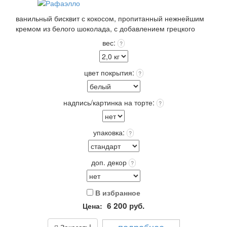
ванильный бисквит с кокосом, пропитанный нежнейшим
кремом из белого шоколада, с добавлением грецкого
ореха и кокосовых хлопьев. Покрытие: крем чиз или крем
вес:
?
пломбир выбранного цвета +12 цветов Покрытия входит в
стоимость!
Выберите: сделать Надпись на торте, это придаст торту
цвет покрытия:
?
оригинальность и порадует Получателя!
Упаковка: Стандарт (белая) входит в стоимость.
Срок хранения: 72 часа (3 суток) при t 4+(-)2
надпись/картинка на торте:
?
Вес: от 2,0 кг.
упаковка:
?
доп. декор
?
В избранное
6 200
руб.
Цена: