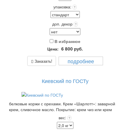
упаковка:
?
доп. декор
?
В избранное
6 800
руб.
Цена:
подробнее
Заказать!
Киевский по ГОСТу
белковые коржи с орехами. Крем «Шарлотт»: заварной
крем, сливочное масло. Покрытие: крем чиз или крем
пломбир выбранного цвета +входит в стоимость!
вес:
?
Упаковка: Стандарт (белая) входит в стоимость.
Срок хранения: 72 часа (3 суток) при t 4+(-)2