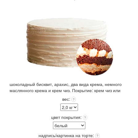
шоколадный бисквит, арахис, два вида крема, немного
маслянного крема и крем чиз. Покрытие: крем чиз или
крем пломбир выбранного цвета +входит в стоимость!
вес:
?
Упаковка: Стандарт (белая) входит в стоимость.
Срок хранения: 72 часа (3 суток) при t 4+(-)2
Вес: от 2,0 кг.
цвет покрытия:
?
надпись/картинка на торте:
?