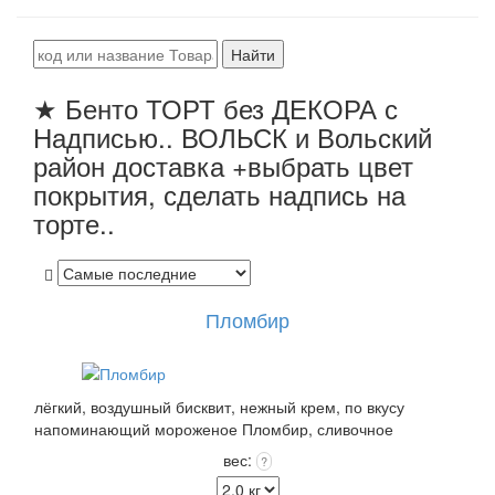
Найти
★ Бенто ТОРТ без ДЕКОРА с
Надписью.. ВОЛЬСК и Вольский
район доставка +выбрать цвет
покрытия, сделать надпись на
торте..
Пломбир
лёгкий, воздушный бисквит, нежный крем, по вкусу
напоминающий мороженое Пломбир, сливочное
ванильное конфи.. Покрытие: крем крем пломбир
вес:
?
выбранного цвета +12 цветов Покрытия входит в