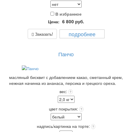
В избранное
6 800
руб.
Цена:
подробнее
Заказать!
Панчо
масляный бисквит с добавлением какао, сметанный крем,
нежная начинка из ананаса, персика и грецкого ореха.
Покрытие: крем чиз или крем пломбир выбранного цвета
вес:
?
+12 цветов Покрытия входит в стоимость!
Выберите: сделать Надпись на торте, это придаст торту
оригинальность и порадует Получателя!
цвет покрытия:
?
Упаковка: Стандарт (белая) входит в стоимость.
Срок хранения: 72 часа (3 суток) при t 4+(-)2
Вес: от 2,0 кг.
надпись/картинка на торте:
?